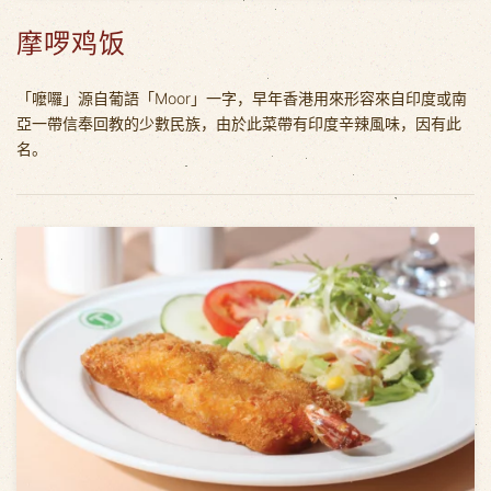
摩啰鸡饭
「嚒囉」源自葡語「Moor」一字，早年香港用來形容來自印度或南
亞一帶信奉回教的少數民族，由於此菜帶有印度辛辣風味，因有此
名。