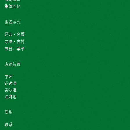
集体回忆
驰名菜式
经典・名菜
寻味・古肴
节日．菜单
店铺位置
中环
铜锣湾
尖沙咀
油麻地
联系
联系