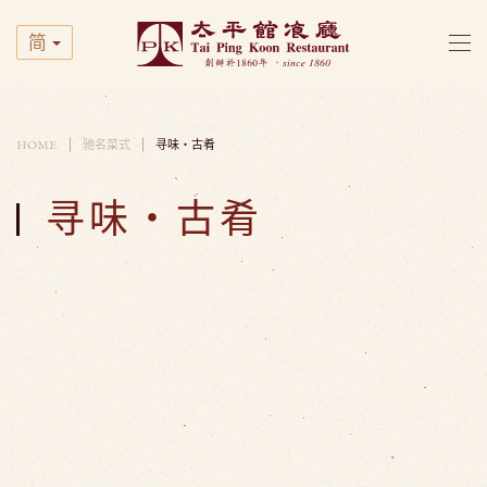
简
Skip to main content
HOME
驰名菜式
寻味・古肴
寻味・古肴