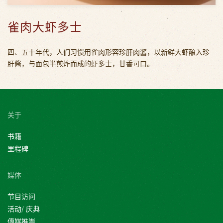
雀肉大虾多士
四、五十年代，人们习惯用雀肉形容珍肝肉酱，以新鲜大虾酿入珍
肝酱，与面包半煎炸而成的虾多士，甘香可口。
关于
书籍
里程碑
媒体
节目访问
活动/ 庆典
傳媒推崇