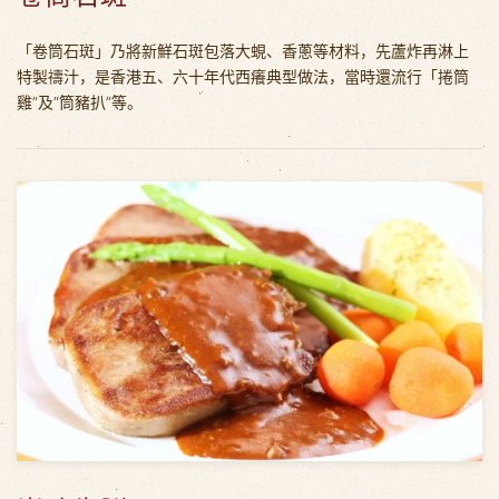
「卷筒石斑」乃將新鮮石斑包落大蜆、香蔥等材料，先蘆炸再淋上
特製禱汁，是香港五、六十年代西癢典型做法，當時還流行「捲筒
雞”及“筒豬扒”等。