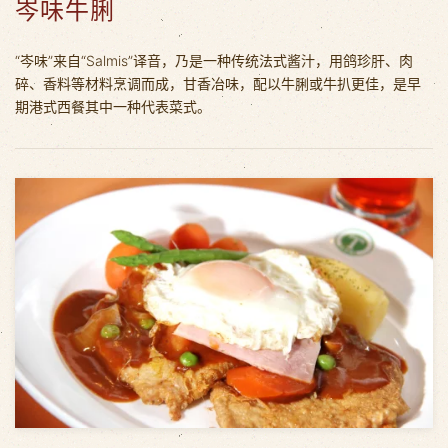
岑味牛脷
“岑味”来自“Salmis”译音，乃是一种传统法式酱汁，用鸽珍肝、肉
碎、香料等材料烹调而成，甘香冶味，配以牛脷或牛扒更佳，是早
期港式西餐其中一种代表菜式。